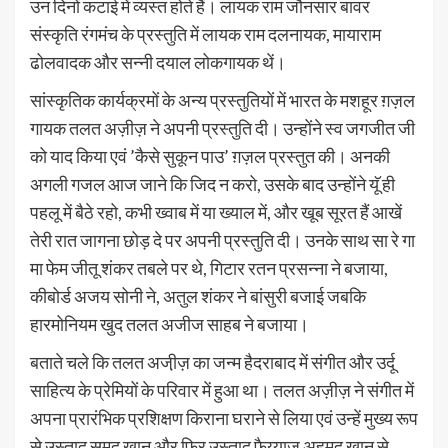
उन दिनों कटाई में व्यस्त होते हैं। लायक राम जौनसार बावर
संस्कृति रंगमंच के प्रस्तुति में लायक राम दलनायक, मायाराम
ढोलवादक और सन्नी दयाल लोकगायक थें।
सांस्कृतिक कार्यक्रमों के अन्य प्रस्तुतियों में भारत के मशहूर ग़ज़ल
गायक तलत अज़ीज़ ने अपनी प्रस्तुति दी। उन्होंने स्व जगजीत जी
को याद किया एवं ’कैसे सुकून पाउ’ ग़ज़ल प्रस्तुत की। अनकी
अगली गजल आज जाने कि जिद न करो, उसके बाद उन्होंने यूॅ ही
पहलू में बैठे रहो, कभी ख्वाब में या ख्याल में, और खूब सूरत हैं आखें
तेरी रात जागना छोड़ दे पर अपनी प्रस्तुति दी। उनके साथ सा रे गा
मा फेम जीतू शंकर तबले पर थे, गिटार रतन प्रसन्ना ने बजाया,
कीबोर्ड अजय सोनी ने, अतुल शंकर ने बांसुरी बजाई जबकि
हारमोनियम खुद तलत अजीज साहब ने बजाया।
बताते चले कि तलत अजी़ज़ का जन्म हैदराबाद में संगीत और उर्दू
साहित्य के प्रेमियों के परिवार में हुआ था। तलत अज़ीज़ ने संगीत में
अपना प्रारंभिक प्रशिक्षण किराना घराने से लिया एवं उन्हें मुख्य रूप
से उस्ताद समद खान और फिर उस्ताद फैय्याज अहमद खान से