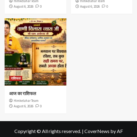
Himkelahar Team
Himkelahar Team
August 6, 2026
0
August 6, 2026
0
राशिफल
आज का राशिफल
Himkelahar Team
August 6, 2026
0
Copyright © All rights reserved.
|
CoverNews
by AF