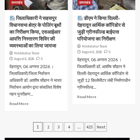
उत्तराखंड
उत्तराखंड
जिलाधिकारी ने सहसपुर
डीएम ने किया दिल्ली-
विधानसभा क्षेत्र के पोलिंग बूथों
देहरादून आर्थिक कॉरिडोर से
का निरीक्षण किया, एसआईआर
जुड़ी ग्रीनफील्ड बाईपास
आपत्ति निस्तारण शिविर की
परियोजना का निरीक्षण
व्यवस्थाओं का लिया जायजा
Himkelahar Team
August 6, 2026
0
Himkelahar Team
August 6, 2026
0
देहरादून, 06 अगस्त 2026 ।
देहरादून, 06 अगस्त 2026 ।
जिलाधिकारी डॉ. आशीष चौहान ने
जिलाधिकारी/जिला निर्वाचन
दिल्ली-देहरादून आर्थिक कॉरिडोर से
अधिकारी डॉ. आशीष चौहान ने भारत
जुड़ी 12 किलोमीटर लंबी निर्माणाधीन
निर्वाचन आयोग द्वारा संचालित विशेष
ग्रीनफील्ड...
गहन पुनरीक्षण...
Read More
Read More
Posts
1
2
3
4
…
425
Next
pagination