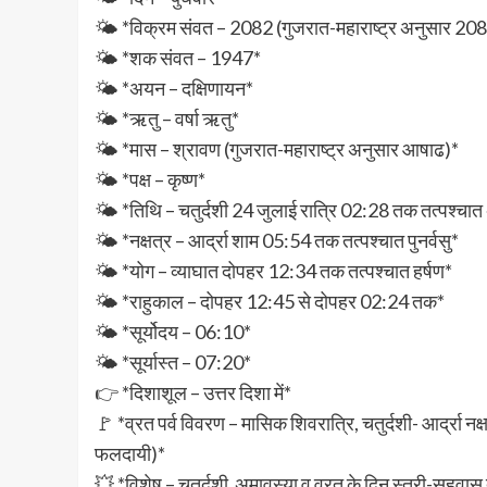
🌤️ *विक्रम संवत – 2082 (गुजरात-महाराष्ट्र अनुसार 20
🌤️ *शक संवत – 1947*
🌤️ *अयन – दक्षिणायन*
🌤️ *ऋतु – वर्षा ऋतु*
🌤️ *मास – श्रावण (गुजरात-महाराष्ट्र अनुसार आषाढ)*
🌤️ *पक्ष – कृष्ण*
🌤️ *तिथि – चतुर्दशी 24 जुलाई रात्रि 02:28 तक तत्पश्चात
🌤️ *नक्षत्र – आर्द्रा शाम 05:54 तक तत्पश्चात पुनर्वसु*
🌤️ *योग – व्याघात दोपहर 12:34 तक तत्पश्चात हर्षण*
🌤️ *राहुकाल – दोपहर 12:45 से दोपहर 02:24 तक*
🌤️ *सूर्योदय – 06:10*
🌤️ *सूर्यास्त – 07:20*
👉 *दिशाशूल – उत्तर दिशा में*
🚩 *व्रत पर्व विवरण – मासिक शिवरात्रि, चतुर्दशी- आर्द्रा
फलदायी)*
💥 *विशेष – चतुर्दशी अमावस्या व व्रत के दिन स्त्री-सहवास त