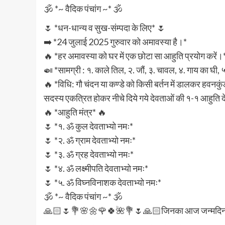
🕉️ *~ वैदिक पंचांग ~* 🕉️
🌷 *धन-धान्य व सुख-संम्पदा के लिए* 🌷
➡️ *24 जुलाई 2025 गुरुवार को अमावस्या है।*
🔥 *हर अमावस्या को घर में एक छोटा सा आहुति प्रयोग करें।
🍛 *सामग्री : १. काले तिल, २. जौं, ३. चावल, ४. गाय का घी, ५
🔥 *विधि: गौ चंदन या कण्डे को किसी बर्तन में डालकर हवनकुंड
सदस्य एकत्रित होकर नीचे दिये गये देवताओं की १-१ आहुति द
🔥 *आहुति मंत्र* 🔥
🌷 *१. ॐ कुल देवताभ्यो नमः*
🌷 *२. ॐ ग्राम देवताभ्यो नमः*
🌷 *३. ॐ ग्रह देवताभ्यो नमः*
🌷 *४. ॐ लक्ष्मीपति देवताभ्यो नमः*
🌷 *५. ॐ विघ्नविनाशक देवताभ्यो नमः*
🕉️ *~ वैदिक पंचांग ~* 🕉️
🙏🏻🌷💐🌸🌼🌹🍀🌺💐🌷🙏🏻जिनका आज जन्मदिन है 