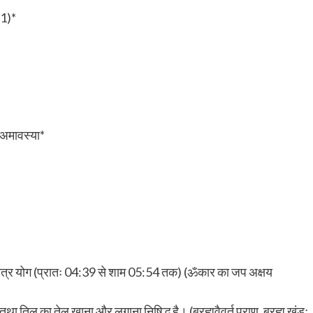
81)*
 अमावस्या*
 नक्षत्र योग (प्रातः 04:39 से शाम 05:54 तक) (ॐकार का जप अक्षय
था तिल का तेल खाना और लगाना निषिद्ध है। (ब्रह्मवैवर्त पुराण, ब्रह्म खंडः