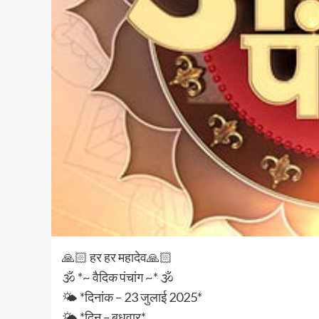
🙏🏻 हर हर महादेव🙏🏻
🕉️ *~ वैदिक पंचांग ~* 🕉️
🌤️ *दिनांक – 23 जुलाई 2025*
🌤️ *दिन – बुधवार*