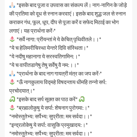
*इसके बाद पूजा व उपवास का संकल्प लें। नाग-नागिन के जोड़े
की प्रतिमा को दूध से स्नान करवाएं। इसके बाद शुद्ध जल से स्नान
कराकर गंध, फूल, धूप, दीप से पूजा करें व सफेद मिठाई का भोग
लगाएं। यह प्रार्थना करें-*
*सर्वे नागा: प्रीयन्तां मे ये केचित् पृथिवीतले।।*
*ये च हेलिमरीचिस्था येन्तरे दिवि संस्थिता।*
*ये नदीषु महानागा ये सरस्वतिगामिन:।*
*ये च वापीतडागेषु तेषु सर्वेषु वै नम:।।*
*प्रार्थना के बाद नाग गायत्री मंत्र का जप करें-*
*ऊँ नागकुलाय विद्महे विषदन्ताय धीमहि तन्नो सर्प:
प्रचोदयात्।*
*इसके बाद सर्प सूक्त का पाठ करें*
*ब्रह्मलोकुषु ये सर्पा: शेषनाग पुरोगमा:।*
*नमोस्तुतेभ्य: सर्पेभ्य: सुप्रीता: मम सर्वदा।।*
*इन्द्रलोकेषु ये सर्पा: वासुकि प्रमुखादय:।*
*नमोस्तुतेभ्य: सर्पेभ्य: सुप्रीता: मम सर्वदा।।*