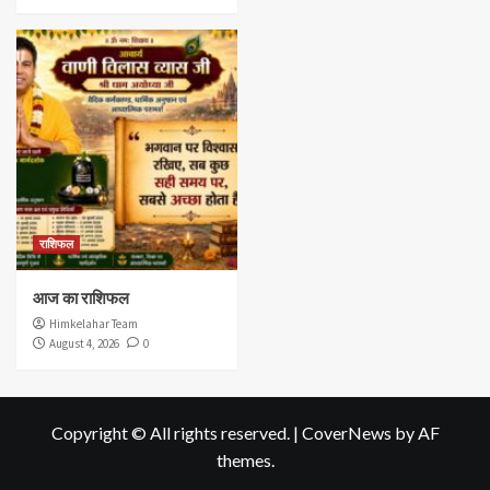
राशिफल
आज का राशिफल
Himkelahar Team
August 4, 2026
0
Copyright © All rights reserved.
|
CoverNews
by AF
themes.